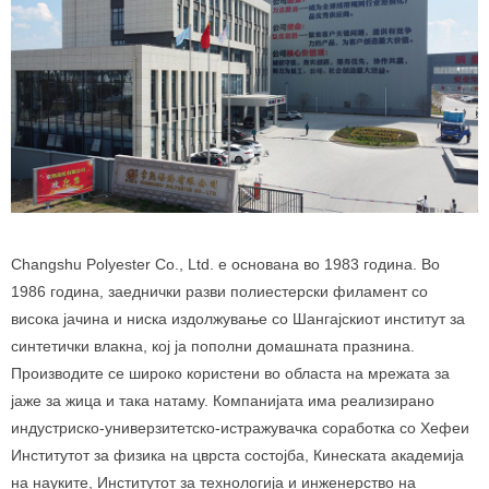
Changshu Polyester Co., Ltd. е основана во 1983 година. Во
1986 година, заеднички разви полиестерски филамент со
висока јачина и ниска издолжување со Шангајскиот институт за
синтетички влакна, кој ја пополни домашната празнина.
Производите се широко користени во областа на мрежата за
јаже за жица и така натаму. Компанијата има реализирано
индустриско-универзитетско-истражувачка соработка со Хефеи
Институтот за физика на цврста состојба, Кинеската академија
на науките, Институтот за технологија и инженерство на